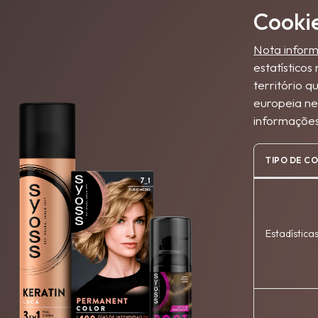
Cookie
Nota inform
estatístico
território 
europeia ne
informações
TIPO DE C
Estadística