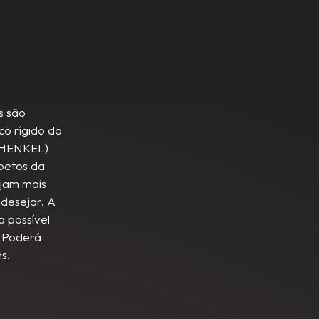
s são
o rígido do
 HENKEL)
spetos da
ejam mais
 desejar. A
 possível
. Poderá
s.