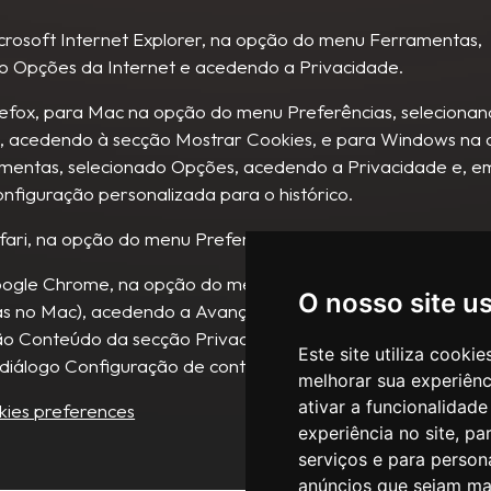
Microsoft Internet Explorer, na opção do menu Ferramentas,
o Opções da Internet e acedendo a Privacidade.
Firefox, para Mac na opção do menu Preferências, seleciona
, acedendo à secção Mostrar Cookies, e para Windows na
entas, selecionado Opções, acedendo a Privacidade e, em
nfiguração personalizada para o histórico.
Safari, na opção do menu Preferências, selecionando Privaci
Google Chrome, na opção do menu Ferramentas, selecionan
O nosso site u
as no Mac), acedendo a Avançadas e, em seguida, na opçã
o Conteúdo da secção Privacidade, e finalmente assinalan
Este site utiliza cooki
 diálogo Configuração de conteúdo.
melhorar sua experiên
ativar a funcionalidade
ies preferences
experiência no site
,
par
serviços e para person
anúncios que sejam ma