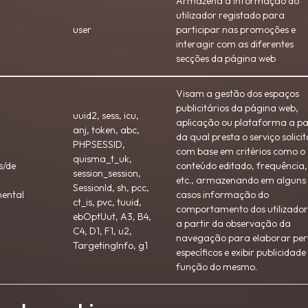
Armazena a informação do
utilizador registado para
user
participar nas promoções e
interagir com as diferentes
secções da página web
Visam a gestão dos espaços
publicitários da página web,
uuid2, sess, icu,
aplicação ou plataforma a pa
anj, token, abc,
da qual presta o serviço solici
PHPSESSID,
com base em critérios como o
quisma_t_uk,
s/de
conteúdo editado, frequência,
session_session,
etc., armazenando em alguns
SessionId, sh, pcc,
ental
casos informação do
ct_is, pvc, tuuid,
comportamento dos utilizador
ebOptUut, A3, B4,
a partir da observação da
C4, D1, F1, u2,
navegação para elaborar perf
TargetingInfo, g1
específicos e exibir publicidad
função do mesmo.