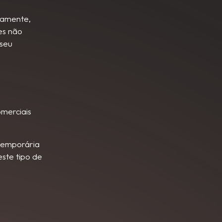
iamente,
ies não
 seu
omerciais
 temporária
este tipo de