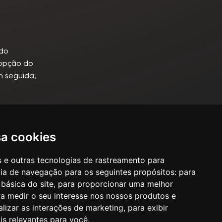
ndo
 opção do
 seguida,
dade.
do Opções
sa cookies
o de
do Cookies
es e outras tecnologias de rastreamento para
cia de navegação para os seguintes propósitos:
para
 básica do site
,
para proporcionar uma melhor
a medir o seu interesse nos nossos produtos e
alizar as interações de marketing
,
para exibir
is relevantes para você
.