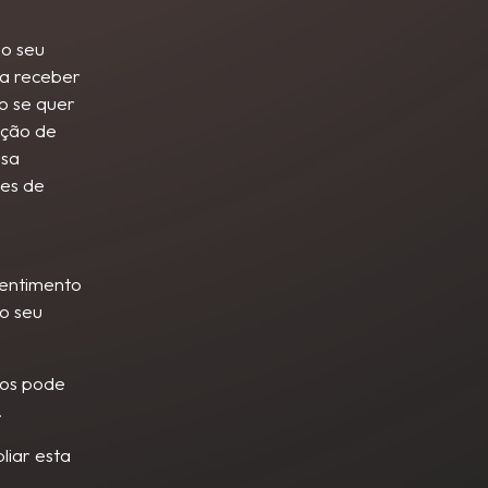
 o seu
ra receber
o se quer
cção de
usa
ies de
sentimento
o seu
mos pode
.
liar esta