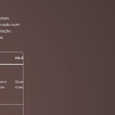
okies
fetuado num
slação
is
VALIDADE
GESTOR
para
Quando termina
Terceiros
ias
a sessão