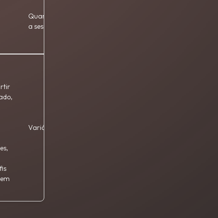
Quando termina
Próprio
a sessão
rtir
tado,
Variável
Terceiros
es,
is
e em