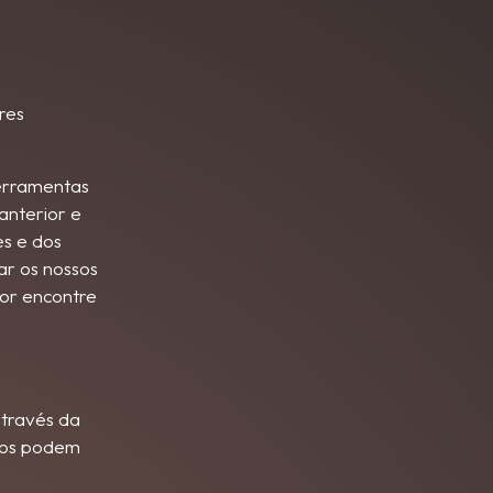
ores
 ferramentas
anterior e
es e dos
ar os nossos
dor encontre
través da
iros podem