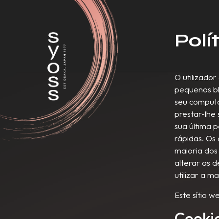
Polí
O utilizador
pequenos bl
seu comput
prestar-lhe
sua última 
rápidas. Os 
maioria dos
alterar as 
utilizar a 
Este sítio w
Cookie