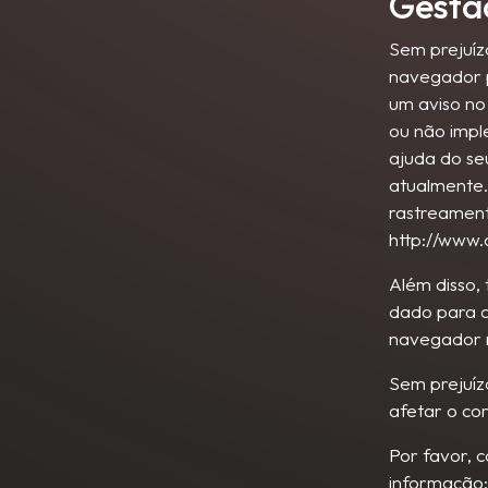
Gestã
Sem prejuízo
navegador p
um aviso no
ou não impl
ajuda do se
atualmente.
rastreament
http://www.
Além disso,
dado para a
navegador n
Sem prejuíz
afetar o co
Por favor, 
informação