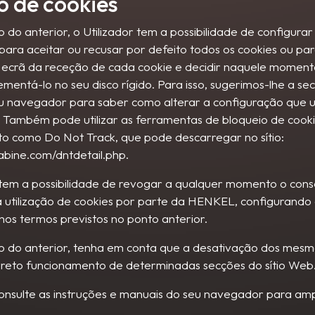
o de cookies
 do anterior, o Utilizador tem a possibilidade de configurar
ara aceitar ou recusar por defeito todos os cookies ou pa
 ecrã da receção de cada cookie e decidir naquele moment
ementá-lo no seu disco rígido. Para isso, sugerimos-lhe a se
u navegador para saber como alterar a configuração que 
 Também pode utilizar as ferramentas de bloqueio de cook
o como Do Not Track, que pode descarregar no sítio:
abine.com/dntdetail.php.
 tem a possibilidade de revogar a qualquer momento o con
 utilização de cookies por parte da HENKEL, configurando 
os termos previstos no ponto anterior.
o do anterior, tenha em conta que a desativação dos mes
rreto funcionamento de determinadas secções do sítio Web
consulte as instruções e manuais do seu navegador para amp
: