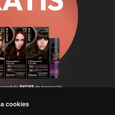
m produto
SYOSS
da promoção,
talão e peça o seu reembolso!
sa cookies
CITAR REEMBOLSO