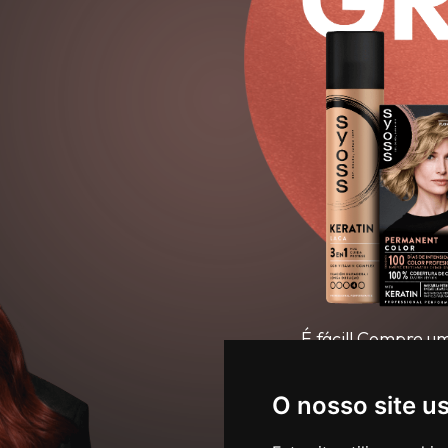
É fácil! Compre u
envie-nos o seu 
O nosso site u
SOLI